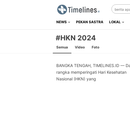
NEWS
PEKAN SASTRA
LOKAL
Timelines.id
Media Literasi, Sejarah & Budaya
#HKN 2024
Semua
Video
Foto
BANGKA TENGAH, TIMELINES.ID — D
rangka memperingati Hari Kesehatan
Nasional (HKN) yang