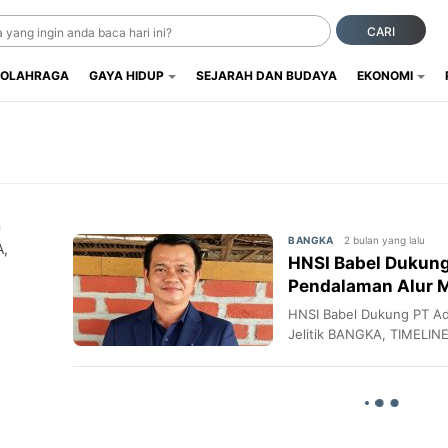
CARI
OLAHRAGA
GAYA HIDUP
SEJARAH DAN BUDAYA
EKONOMI
n
2 bulan yang lalu
BANGKA
A,
HNSI Babel Dukun
Pendalaman Alur M
HNSI Babel Dukung PT Ad
Jelitik BANGKA, TIMELIN