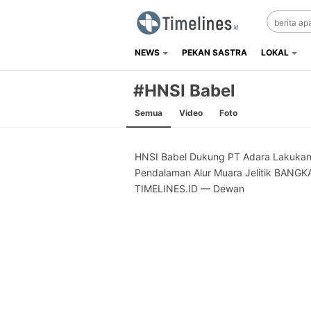
NEWS
PEKAN SASTRA
LOKAL
Timelines.id
Media Literasi, Sejarah & Budaya
#HNSI Babel
Semua
Video
Foto
HNSI Babel Dukung PT Adara Lakuka
Pendalaman Alur Muara Jelitik BANGK
TIMELINES.ID — Dewan