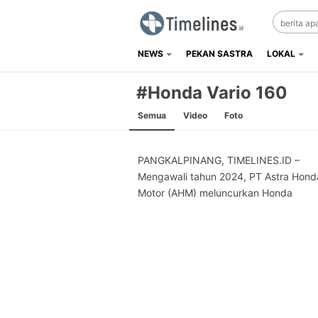
NEWS
PEKAN SASTRA
LOKAL
Timelines.id
Media Literasi, Sejarah & Budaya
#Honda Vario 160
Semua
Video
Foto
PANGKALPINANG, TIMELINES.ID –
Mengawali tahun 2024, PT Astra Hond
Motor (AHM) meluncurkan Honda