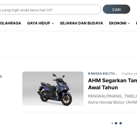
CARI
OLAHRAGA
GAYA HIDUP
SEJARAH DAN BUDAYA
EKONOMI
3 tahun ya
BANGKA BELITUNG
a
AHM Segarkan Tamp
Awal Tahun
PANGKALPINANG, TIMELIN
Astra Honda Motor (AHM