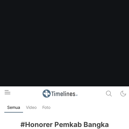
Semua
Video
Foto
Timelines.id
Media Literasi, Sejarah & Budaya
#Honorer Pemkab Bangka