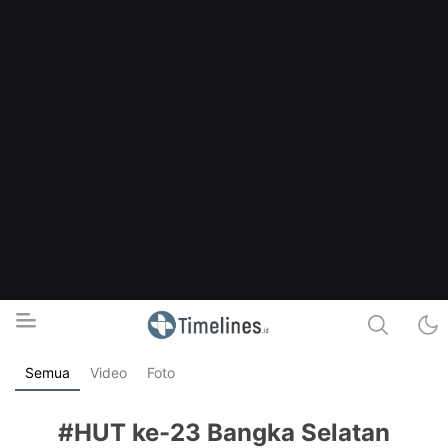
Semua
Video
Foto
Timelines.id
Media Literasi, Sejarah & Budaya
#HUT ke-23 Bangka Selatan