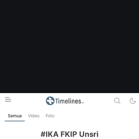
Semua
Video
Foto
Timelines.id
Media Literasi, Sejarah & Budaya
#IKA FKIP Unsri