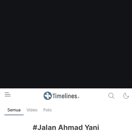
Semua
Video
Foto
Timelines.id
Media Literasi, Sejarah & Budaya
#Jalan Ahmad Yani