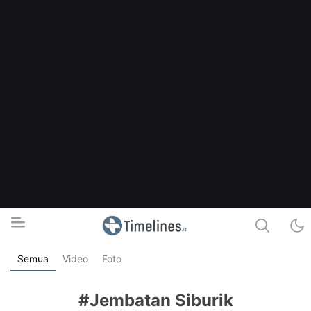
Semua
Video
Foto
Timelines.id
Media Literasi, Sejarah & Budaya
#Jembatan Siburik