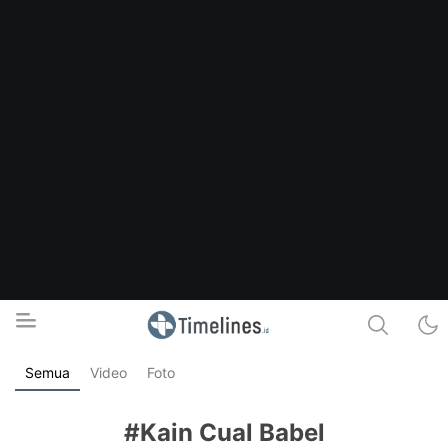
Semua
Video
Foto
Timelines.id
Media Literasi, Sejarah & Budaya
#Kain Cual Babel