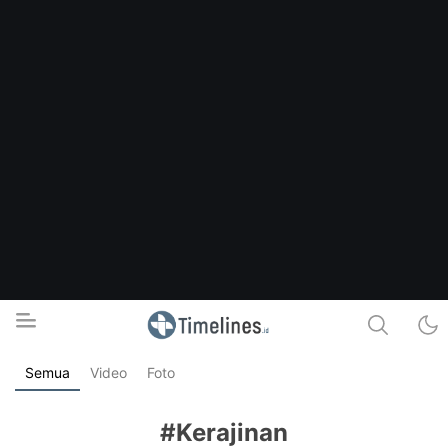
Semua
Video
Foto
Timelines.id
Media Literasi, Sejarah & Budaya
#Kerajinan