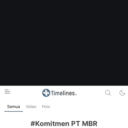
Semua
Video
Foto
Timelines.id
Media Literasi, Sejarah & Budaya
#Komitmen PT MBR