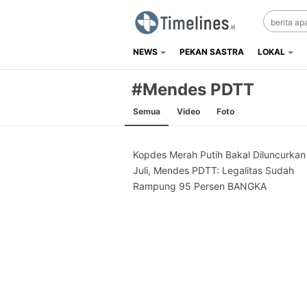
NEWS
PEKAN SASTRA
LOKAL
Timelines.id
Media Literasi, Sejarah & Budaya
#Mendes PDTT
Semua
Video
Foto
Kopdes Merah Putih Bakal Diluncurkan
Juli, Mendes PDTT: Legalitas Sudah
Rampung 95 Persen BANGKA