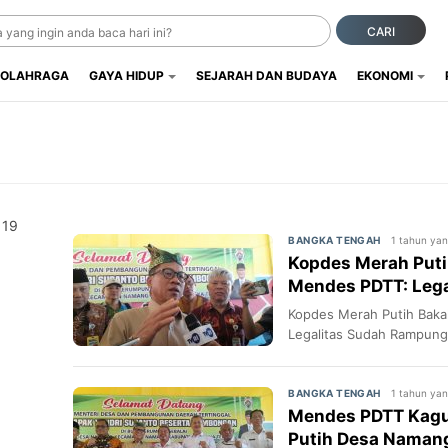
CARI
OLAHRAGA
GAYA HIDUP
SEJARAH DAN BUDAYA
EKONOMI
 19
1 tahun yan
BANGKA TENGAH
Kopdes Merah Putih
Mendes PDTT: Leg
Persen
Kopdes Merah Putih Bakal
Legalitas Sudah Rampun
1 tahun yan
BANGKA TENGAH
Mendes PDTT Kagu
Putih Desa Naman