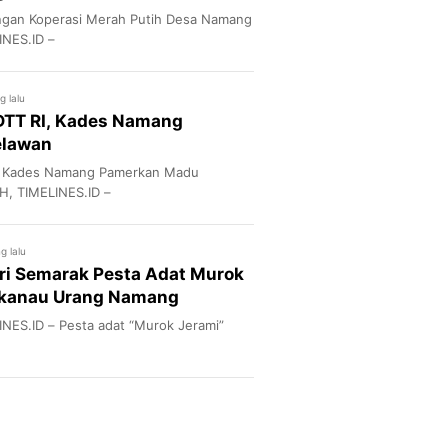
an Koperasi Merah Putih Desa Namang
NES.ID –
g lalu
TT RI, Kades Namang
elawan
, Kades Namang Pamerkan Madu
, TIMELINES.ID –
g lalu
ri Semarak Pesta Adat Murok
kanau Urang Namang
ES.ID – Pesta adat “Murok Jerami”