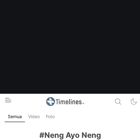
Semua
Video
Foto
Timelines.id
Media Literasi, Sejarah & Budaya
#Neng Ayo Neng