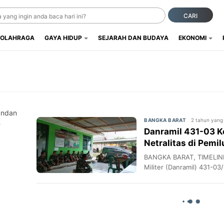
CARI
OLAHRAGA
GAYA HIDUP
SEJARAH DAN BUDAYA
EKONOMI
andan
2 tahun yang 
BANGKA BARAT
-
Danramil 431-03 Ke
Netralitas di Pemi
BANGKA BARAT, TIMELIN
Militer (Danramil) 431-03