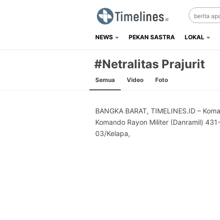
NEWS
PEKAN SASTRA
LOKAL
Timelines.id
Media Literasi, Sejarah & Budaya
#Netralitas Prajurit
Semua
Video
Foto
BANGKA BARAT, TIMELINES.ID – Kom
Komando Rayon Militer (Danramil) 431
03/Kelapa,