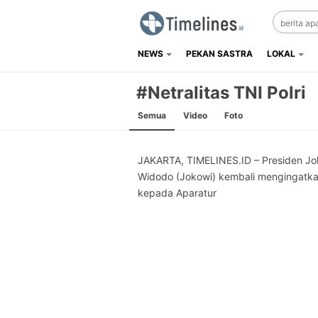
NEWS
PEKAN SASTRA
LOKAL
Timelines.id
Media Literasi, Sejarah & Budaya
#Netralitas TNI Polri
Semua
Video
Foto
JAKARTA, TIMELINES.ID – Presiden Jo
Widodo (Jokowi) kembali mengingatk
kepada Aparatur