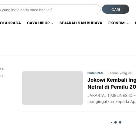
CARI
OLAHRAGA
GAYA HIDUP
SEJARAH DAN BUDAYA
EKONOMI
ko
3 tahun yang lalu
NASIONAL
an
Jokowi Kembali In
Netral di Pemilu 2
JAKARTA, TIMELINES.ID –
mengingatkan kepada Ap