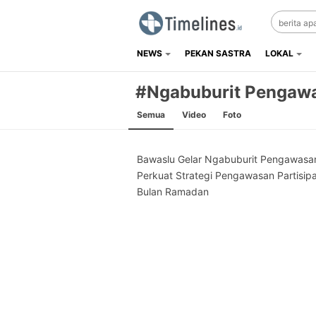
NEWS
PEKAN SASTRA
LOKAL
Timelines.id
Media Literasi, Sejarah & Budaya
#Ngabuburit Pengaw
Semua
Video
Foto
Bawaslu Gelar Ngabuburit Pengawasa
Perkuat Strategi Pengawasan Partisipat
Bulan Ramadan