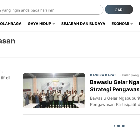
CARI
OLAHRAGA
GAYA HIDUP
SEJARAH DAN BUDAYA
EKONOMI
asan
n,
5 bulan yang 
BANGKA BARAT
if di
Bawaslu Gelar Nga
Strategi Pengawasa
Ramadan
Bawaslu Gelar Ngabuburi
Pengawasan Partisipatif 