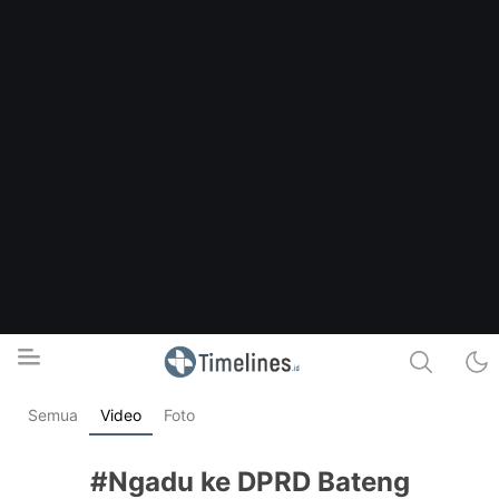
Semua
Video
Foto
Timelines.id
Media Literasi, Sejarah & Budaya
#Ngadu ke DPRD Bateng