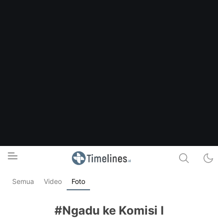
Semua
Video
Foto
Timelines.id
Media Literasi, Sejarah & Budaya
#Ngadu ke Komisi I