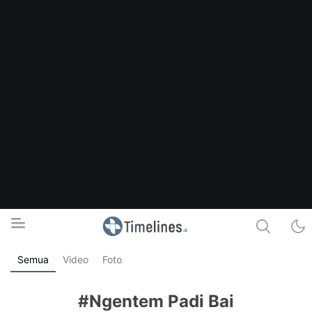
Semua
Video
Foto
Timelines.id
Media Literasi, Sejarah & Budaya
#Ngentem Padi Bai