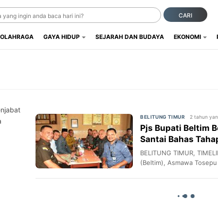
CARI
OLAHRAGA
GAYA HIDUP
SEJARAH DAN BUDAYA
EKONOMI
njabat
2 tahun yan
BELITUNG TIMUR
a
Pjs Bupati Beltim
Santai Bahas Taha
BELITUNG TIMUR, TIMELIN
(Beltim), Asmawa Tosepu