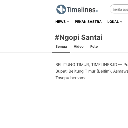
NEWS
PEKAN SASTRA
LOKAL
Timelines.id
Media Literasi, Sejarah & Budaya
#Ngopi Santai
Semua
Video
Foto
BELITUNG TIMUR, TIMELINES.ID — Pe
Bupati Belitung Timur (Beltim), Asmaw
Tosepu bersama