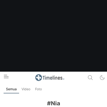
Semua
Video
Foto
Timelines.id
Media Literasi, Sejarah & Budaya
#Nia