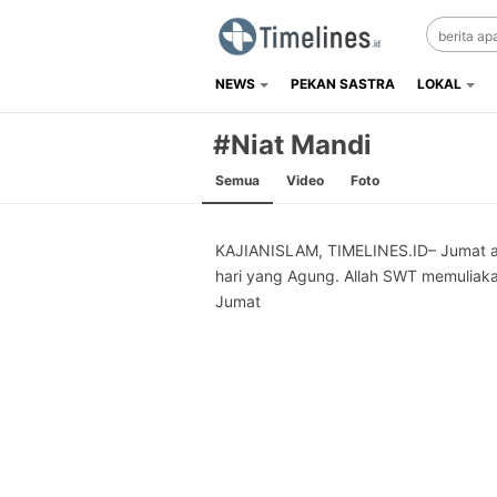
NEWS
PEKAN SASTRA
LOKAL
Timelines.id
Media Literasi, Sejarah & Budaya
#Niat Mandi
Semua
Video
Foto
KAJIANISLAM, TIMELINES.ID– Jumat 
hari yang Agung. Allah SWT memuliaka
Jumat