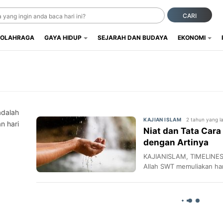
CARI
OLAHRAGA
GAYA HIDUP
SEJARAH DAN BUDAYA
EKONOMI
adalah
2 tahun yang la
KAJIAN ISLAM
n hari
Niat dan Tata Car
dengan Artinya
KAJIANISLAM, TIMELINES.
Allah SWT memuliakan ha