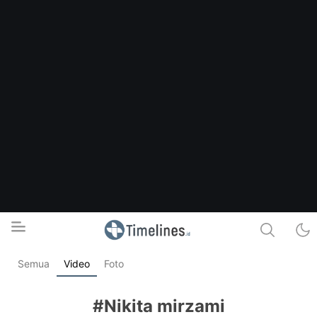
Semua
Video
Foto
Timelines.id
Media Literasi, Sejarah & Budaya
#Nikita mirzami