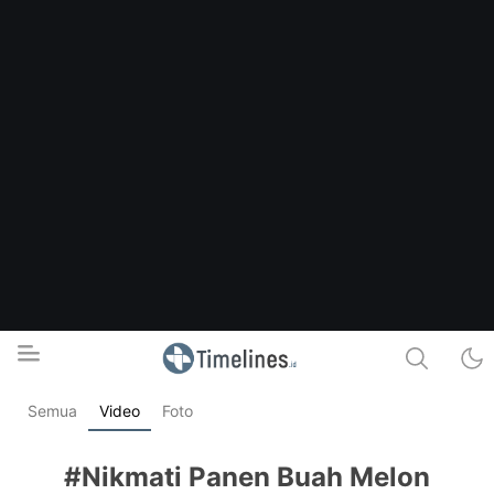
Semua
Video
Foto
Timelines.id
Media Literasi, Sejarah & Budaya
#Nikmati Panen Buah Melon