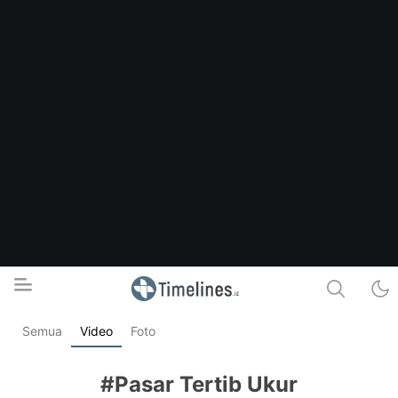
Semua
Video
Foto
Timelines.id
Media Literasi, Sejarah & Budaya
#Pasar Tertib Ukur