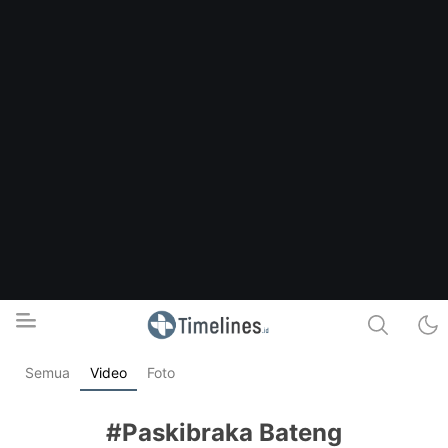
Semua
Video
Foto
Timelines.id
Media Literasi, Sejarah & Budaya
#Paskibraka Bateng