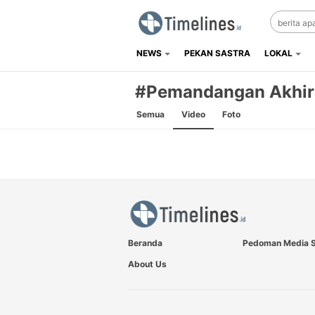
NEWS
PEKAN SASTRA
LOKAL
Timelines.id
Media Literasi, Sejarah & Budaya
#Pemandangan Akhir
Semua
Video
Foto
Beranda
Pedoman Media S
About Us