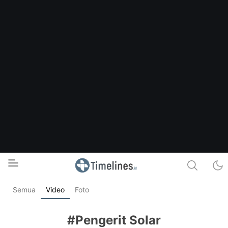
Semua
Video
Foto
Timelines.id
Media Literasi, Sejarah & Budaya
#Pengerit Solar