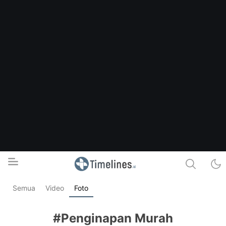
Semua
Video
Foto
Timelines.id
Media Literasi, Sejarah & Budaya
#Penginapan Murah