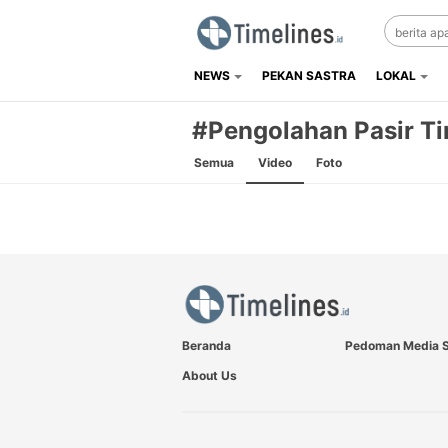
NEWS
PEKAN SASTRA
LOKAL
Timelines.id
Media Literasi, Sejarah & Budaya
#Pengolahan Pasir T
Semua
Video
Foto
Beranda
Pedoman Media S
About Us