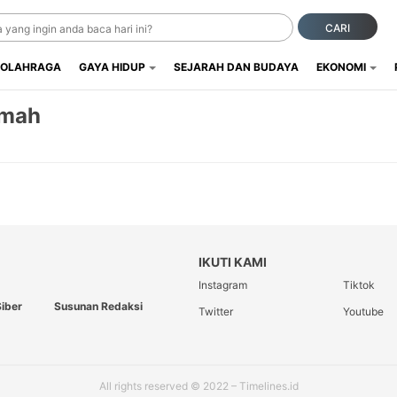
CARI
OLAHRAGA
GAYA HIDUP
SEJARAH DAN BUDAYA
EKONOMI
imah
IKUTI KAMI
Instagram
Tiktok
iber
Susunan Redaksi
Twitter
Youtube
All rights reserved © 2022 – Timelines.id