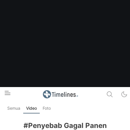
Semua
Video
Foto
Timelines.id
Media Literasi, Sejarah & Budaya
#Penyebab Gagal Panen