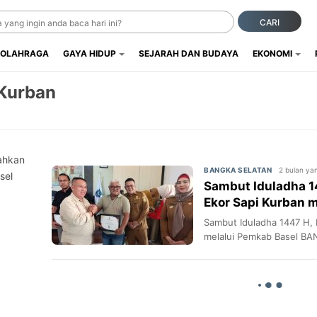
CARI
OLAHRAGA
GAYA HIDUP
SEJARAH DAN BUDAYA
EKONOMI
Kurban
ahkan
2 bulan yan
BANGKA SELATAN
sel
Sambut Iduladha 1
Ekor Sapi Kurban 
Sambut Iduladha 1447 H,
melalui Pemkab Basel B