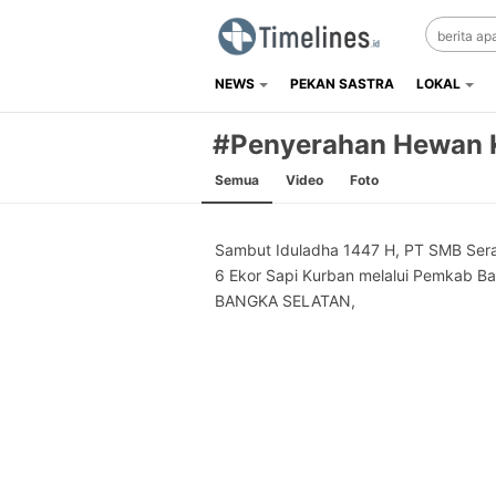
NEWS
PEKAN SASTRA
LOKAL
Timelines.id
Media Literasi, Sejarah & Budaya
#Penyerahan Hewan 
Semua
Video
Foto
Sambut Iduladha 1447 H, PT SMB Ser
6 Ekor Sapi Kurban melalui Pemkab Ba
BANGKA SELATAN,