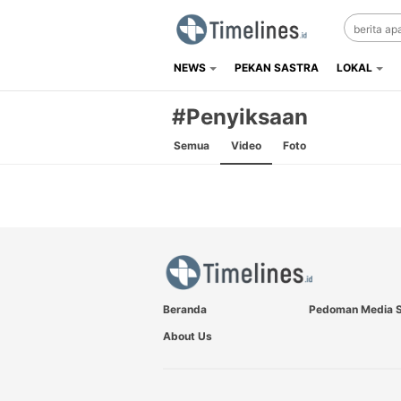
NEWS
PEKAN SASTRA
LOKAL
Timelines.id
Media Literasi, Sejarah & Budaya
#Penyiksaan
Semua
Video
Foto
Beranda
Pedoman Media S
About Us