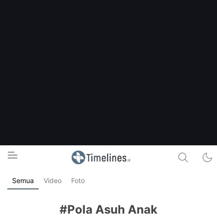
Semua
Video
Foto
Timelines.id
Media Literasi, Sejarah & Budaya
#Pola Asuh Anak