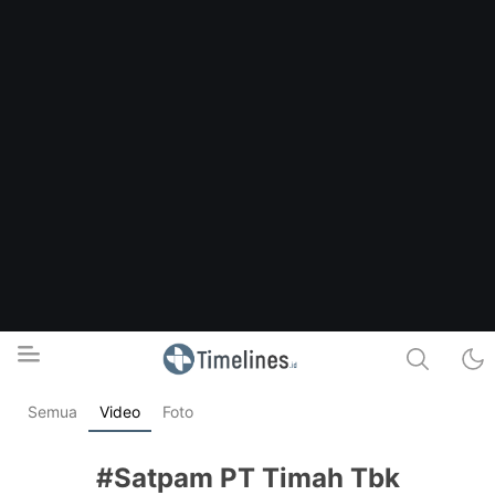
Semua
Video
Foto
Timelines.id
Media Literasi, Sejarah & Budaya
#Satpam PT Timah Tbk