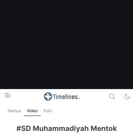
Semua
Video
Foto
Timelines.id
Media Literasi, Sejarah & Budaya
#SD Muhammadiyah Mentok