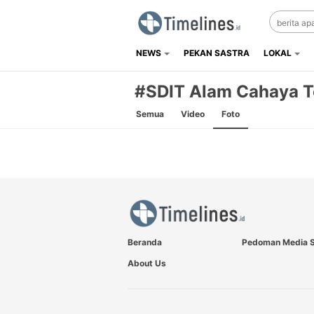
NEWS
PEKAN SASTRA
LOKAL
Timelines.id
Media Literasi, Sejarah & Budaya
#SDIT Alam Cahaya T
Semua
Video
Foto
Beranda
Pedoman Media S
About Us