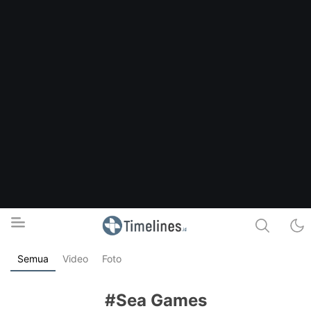
Semua
Video
Foto
Timelines.id
Media Literasi, Sejarah & Budaya
#Sea Games