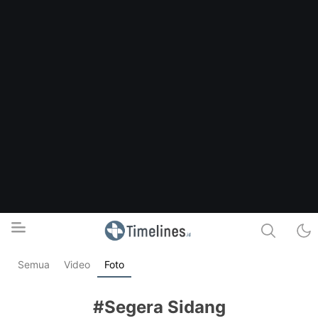
Semua
Video
Foto
Timelines.id
Media Literasi, Sejarah & Budaya
#Segera Sidang