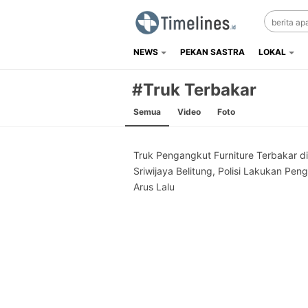
NEWS
PEKAN SASTRA
LOKAL
Timelines.id
Media Literasi, Sejarah & Budaya
#Truk Terbakar
Semua
Video
Foto
Truk Pengangkut Furniture Terbakar di
Sriwijaya Belitung, Polisi Lakukan Pen
Arus Lalu