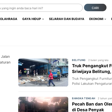
CARI
OLAHRAGA
GAYA HIDUP
SEJARAH DAN BUDAYA
EKONOMI
 Jalan
2 bulan yang lalu
BELITUNG
gaturan
Truk Pengangkut Fu
Sriwijaya Belitung
Arus Lalu Lintas
Truk Pengangkut Furniture
Polisi Lakukan Pengatura
2 tahun yan
BANGKA TENGAH
Pecah Ban dan Olen
di Desa Penyak