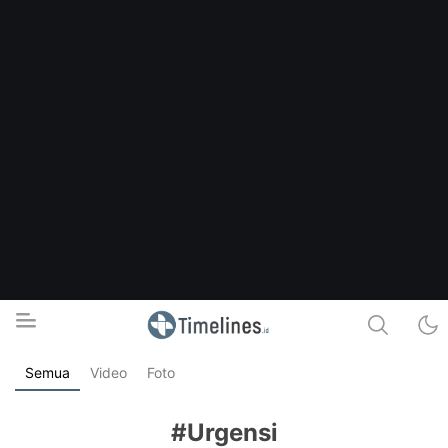
Semua
Video
Foto
Timelines.id
Media Literasi, Sejarah & Budaya
#Urgensi