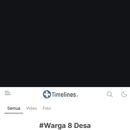
Semua
Video
Foto
Timelines.id
Media Literasi, Sejarah & Budaya
#Warga 8 Desa