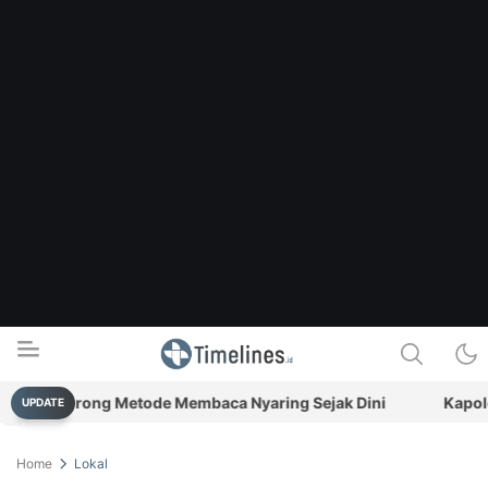
ang Dorong Metode Membaca Nyaring Sejak Dini
Kapolda Ba
UPDATE
Timelines.id
Media Literasi, Sejarah & Budaya
Home
Lokal