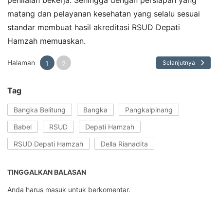
penilaian bekerja. Sehingga dengan persiapan yang
matang dan pelayanan kesehatan yang selalu sesuai
standar membuat hasil akreditasi RSUD Depati
Hamzah memuaskan.
Halaman
Selanjutnya
1
2
Tag
Bangka Belitung
Bangka
Pangkalpinang
Babel
RSUD
Depati Hamzah
RSUD Depati Hamzah
Della Rianadita
TINGGALKAN BALASAN
Anda harus
masuk
untuk berkomentar.