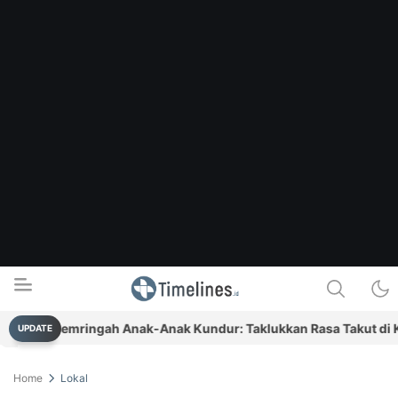
um Semringah Anak-Anak Kundur: Taklukkan Rasa Takut di Khit
UPDATE
Timelines.id
Media Literasi, Sejarah & Budaya
Home
Lokal