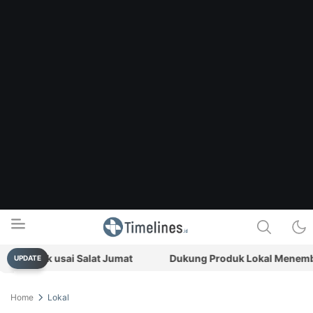
ibekuk usai Salat Jumat
Dukung Produk Lokal Menembus P
UPDATE
Timelines.id
Media Literasi, Sejarah & Budaya
Home
Lokal