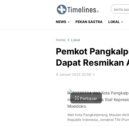
NEWS
PEKAN SASTRA
LOKAL
Timelines.id
Media Literasi, Sejarah & Budaya
Home
Lokal
Pemkot Pangkalp
Dapat Resmikan A
4 Januari 2023 20:06
Perbesar
Wali Kota Pangkalpinang, Maulan Akli
Republik Indonesia, Jenderal TNI (Pu