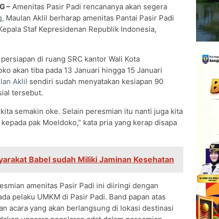
G –
Amenitas Pasir Padi rencananya akan segera
g,
Maulan Aklil berharap amenitas Pantai Pasir Padi
 Kepala Staf Kepresidenan Republik Indonesia,
persiapan di ruang SRC kantor Wali Kota
o akan tiba pada 13 Januari hingga 15 Januari
lan Aklil
sendiri sudah menyatakan kesiapan 90
al tersebut.
ita semakin oke. Selain peresmian itu nanti juga kita
kepada pak Moeldoko,” kata pria yang kerap disapa
arakat Babel sudah Miliki Jaminan Kesehatan
smian amenitas Pasir Padi ini diiringi dengan
ada pelaku UMKM di Pasir Padi. Band papan atas
n acara yang akan berlangsung di lokasi destinasi