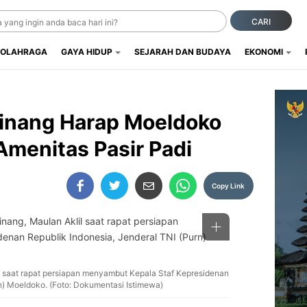
CARI
OLAHRAGA
GAYA HIDUP
SEJARAH DAN BUDAYA
EKONOMI
inang Harap Moeldoko
menitas Pasir Padi
Copy Link
l saat rapat persiapan menyambut Kepala Staf Kepresidenan
rn) Moeldoko. (Foto: Dokumentasi Istimewa)