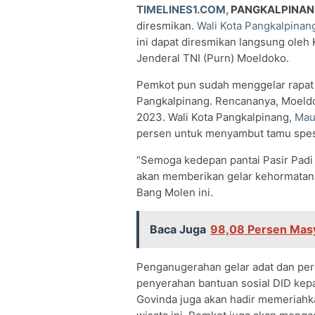
TIMELINES1.COM,
PANGKALPINAN
diresmikan.
Wali Kota Pangkalpinan
ini dapat diresmikan langsung oleh
Jenderal TNI (Purn) Moeldoko.
Pemkot pun sudah menggelar rapat 
Pangkalpinang. Rencananya, Moeldok
2023. Wali Kota Pangkalpinang,
Mau
persen untuk menyambut tamu spesi
“Semoga kedepan pantai Pasir Padi k
akan memberikan gelar kehormatan 
Bang Molen ini.
Baca Juga
98,08 Persen Masy
Penganugerahan gelar adat dan pere
penyerahan bantuan sosial DID kep
Govinda juga akan hadir memeriahka