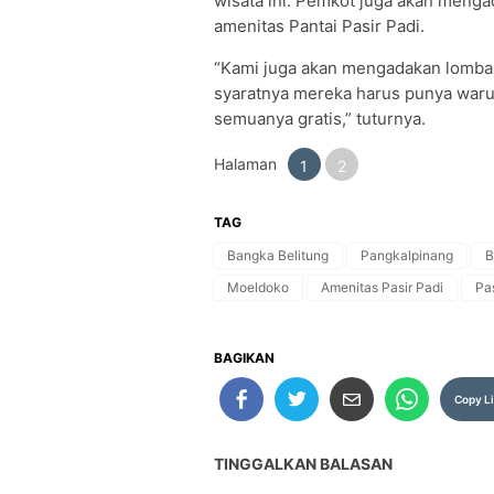
wisata ini. Pemkot juga akan meng
amenitas Pantai Pasir Padi.
“Kami juga akan mengadakan lomba 
syaratnya mereka harus punya warun
semuanya gratis,” tuturnya.
Halaman
1
2
TAG
Bangka Belitung
Pangkalpinang
B
Moeldoko
Amenitas Pasir Padi
Pas
BAGIKAN
Copy L
TINGGALKAN BALASAN