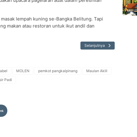
adakan upacara pagelaran adat dalam peresmian
masak lempah kuning se-Bangka Belitung. Tapi
g makan atau restoran untuk ikut andil dan
Selanjutnya
abel
MOLEN
pemkot pangkalpinang
Maulan Aklil
ir Padi
ink