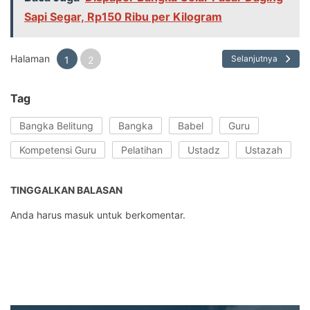
Sapi Segar, Rp150 Ribu per Kilogram
Halaman
Selanjutnya
1
2
Tag
Bangka Belitung
Bangka
Babel
Guru
Kompetensi Guru
Pelatihan
Ustadz
Ustazah
TINGGALKAN BALASAN
Anda harus
masuk
untuk berkomentar.