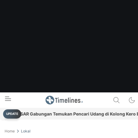
Tim SAR Gabungan Temukan Pencari Udang di Kolong Kero Beli
UPDATE
Timelines.id
Media Literasi, Sejarah & Budaya
Home
Lokal