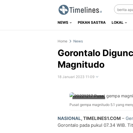
NEWS
PEKAN SASTRA
LOKAL
Timelines.id
Media Literasi, Sejarah & Budaya
Home
News
Gorontalo Digun
Magnitudo
18 Januari 2023 11:09
Perbesar
Pusat gempa magnitudo 5.1 yang men
NASIONAL
, TIMELINES1.COM
–
Gem
Gorontalo pada pukul 07.34 WIB. Ti