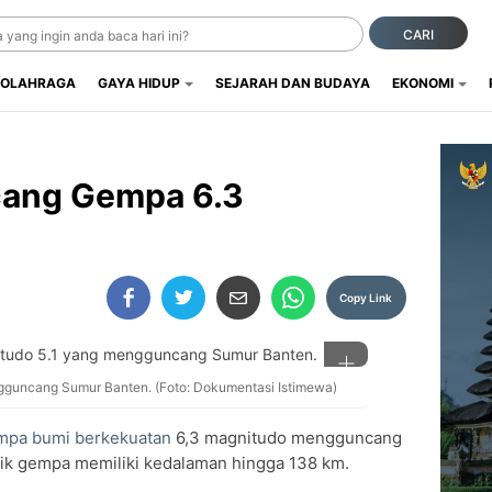
CARI
OLAHRAGA
GAYA HIDUP
SEJARAH DAN BUDAYA
EKONOMI
cang Gempa 6.3
Copy Link
gguncang Sumur Banten. (Foto: Dokumentasi Istimewa)
pa bumi berkekuatan
6,3 magnitudo mengguncang
tik gempa memiliki kedalaman hingga 138 km.