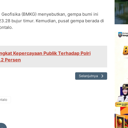
an Geofisika (BMKG) menyebutkan, gempa bumi ini
123.28 bujur timur. Kemudian, pusat gempa berada di
ntalo.
Tingkat Kepercayaan Publik Terhadap Polri
.2 Persen
Selanjutnya
ntalo