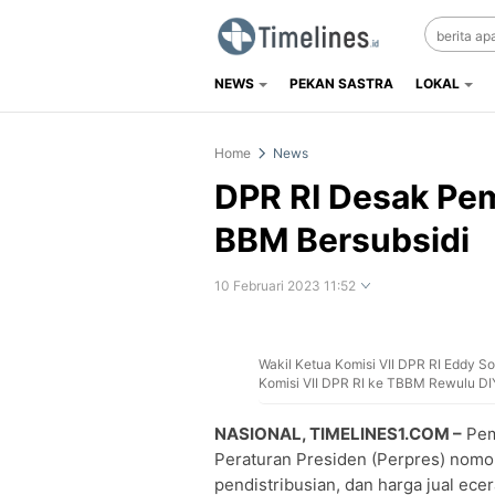
NEWS
PEKAN SASTRA
LOKAL
Timelines.id
Media Literasi, Sejarah & Budaya
Home
News
DPR RI Desak Pem
BBM Bersubsidi
10 Februari 2023 11:52
Wakil Ketua Komisi VII DPR RI Eddy S
Perbesar
Komisi VII DPR RI ke TBBM Rewulu DIY
NASIONAL, TIMELINES1.COM –
Pem
Peraturan Presiden (Perpres) nomo
pendistribusian, dan harga jual e