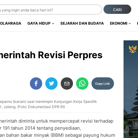
CARI
OLAHRAGA
GAYA HIDUP
SEJARAH DAN BUDAYA
EKONOMI
erintah Revisi Perpres
Copy Link
oeparno (kanan) saat memimpin Kunjungan Kerja Spesifik
, Jateng. (Foto: Dokumentasi DPR RI)
erintah diminta untuk mempercepat revisi terhadap
r 191 tahun 2014 tentang penyediaan,
ceran bahan bakar minyak (BBM) sebagai payung hukum