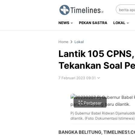
NEWS
PEKAN SASTRA
LOKAL
Timelines.id
Media Literasi, Sejarah & Budaya
Home
Lokal
Lantik 105 CPNS,
Tekankan Soal P
7 Februari 2023 09:31
Perbesar
Pj Gubernur Babel Ridwan Djamaluddi
dilantik. (Foto: Dokumentasi Istimewa)
BANGKA BELITUNG, TIMELINES1.C