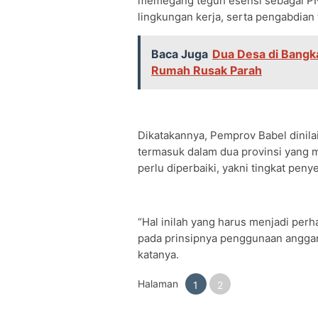
memegang teguh esensi sebagai PNS 
lingkungan kerja, serta pengabdian
Baca Juga
Dua Desa di Bangka
Rumah Rusak Parah
Dikatakannya, Pemprov Babel dinila
termasuk dalam dua provinsi yang 
perlu diperbaiki, yakni tingkat pen
“Hal inilah yang harus menjadi perha
pada prinsipnya penggunaan anggar
katanya.
Halaman
1
2