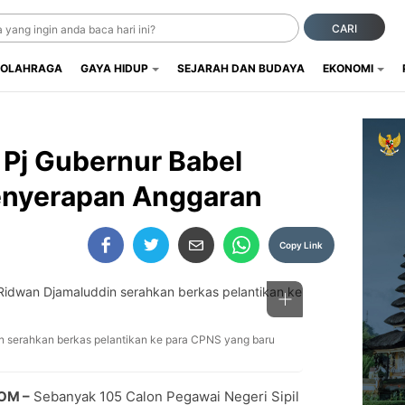
CARI
OLAHRAGA
GAYA HIDUP
SEJARAH DAN BUDAYA
EKONOMI
 Pj Gubernur Babel
enyerapan Anggaran
Copy Link
n serahkan berkas pelantikan ke para CPNS yang baru
OM –
Sebanyak 105 Calon Pegawai Negeri Sipil